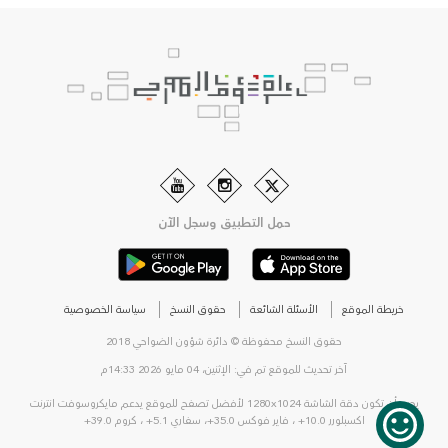
حمل التطبيق وسجل الآن
خريطة الموقع
الأسئلة الشائعة
حقوق النسخ
سياسة الخصوصية
حقوق النسخ محفوظة © دائرة شؤون الضواحي 2018
آخر تحديث للموقع تم في: الإثنين، 04 مايو 2026 14:33م
يجب أن تكون دقة الشاشة 1280x1024 لأفضل تصفح للموقع يدعم مايكروسوفت انترنت
اكسبلورر 10.0+ ، فاير فوكس 35.0+، سفاري 5.1+ ، كروم 39.0+