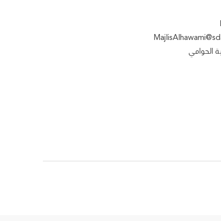
MajlisAlhawami@sda
 الحوامي