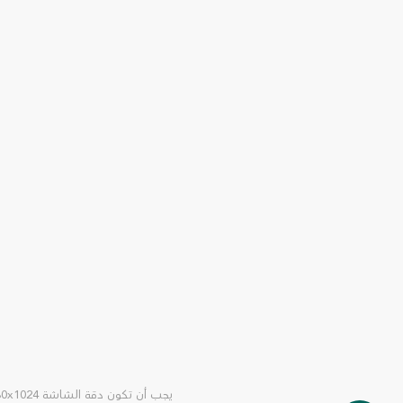
يجب أن تكون دقة الشاشة 1280x1024 لأفضل تصفح للموقع يدعم مايكروسوفت انترنت اكسبلورر 10.0+ ، فاير فوكس 35.0+، سفاري 5.1+ ، كروم 39.0+