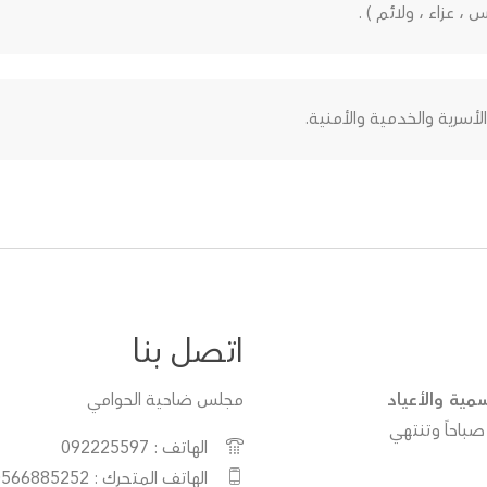
 عزاء ، ولائم ) .
أسرية والخدمية والأمنية.
اتصل بنا
سمية والأعياد
مجلس ضاحية الحوامي
ن الساعة (7:30) صباحاً وتنتهي
الهاتف : 092225597
الهاتف المتحرك : 0566885252