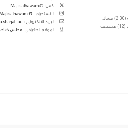
اكس: @
Majlisalhawami
الانستجرام :
@Majlisalhawami
البريد الالكتروني :
.sharjah.ae
الفترة الثانية : من الساعة (8:00) مساء وتنتهي في الساعة (12) منتصف
الموقع الجغرافي :
مجلس ضاحية