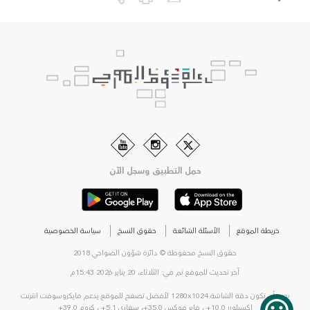
حمل التطبيق وسجل الآن
خريطة الموقع
الأسئلة الشائعة
حقوق النسخ
سياسة الخصوصية
حقوق النسخ محفوظة © دائرة شؤون الضواحي 2018
آخر تحديث للموقع تم في: الثلاثاء، 20 يناير 2026 15:43م
يجب أن تكون دقة الشاشة 1280x1024 لأفضل تصفح للموقع يدعم مايكروسوفت انترنت
اكسبلورر 10.0+ ، فاير فوكس 35.0+، سفاري 5.1+ ، كروم 39.0+