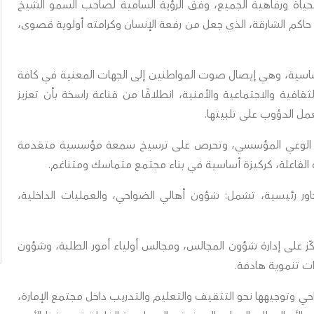
ياة ورفاهية الجميع، وفق الرؤية السامية لصاحب السمو الشيخ
اكم الشارقة، الذي جعل من رفعة الإنسان وكرامته أولوية قصوى،
أساسية، وهي إيصال صوت المواطنين إلى الجهات المعنية في كافة
افية والاجتماعية والأمنية، انطلاقًا من قناعة راسخة بأن تعزيز
عمل الدؤوب على تلبيتها.
غرس الوعي المؤسسي، وتحرص على ترسيخ سمعة مؤسسية متقدمة
 الفاعلة، كركيزة أساسية في بناء مجتمع متماسك ومتناغم.
محاور رئيسية، تشمل: شؤون أهالي الضواحي، والعمليات الداخلية،
كّز على إدارة شؤون المجالس، ومجالس أولياء أمور الطلبة، وشؤون
ت تنموية هادفة.
واحي وتوجيهها نحو التثقيف والتعليم والتدريب داخل مجتمع الإمارة،