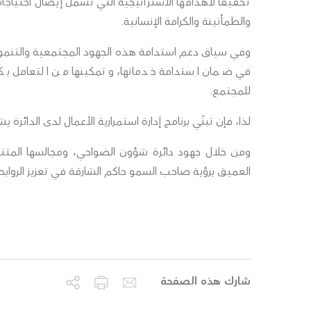
تحقيقًا لأهدافها الاستراتيجية التي تشمل إيصال احتياج
والطمأنينة والكرامة الإنسانية.
وفي سياق دعم استدامة هذه الجهود المجتمعية والتنموية،
في ضمان استدامة خدماتها، وتمكينها من التعامل بك
للمجتمع.
لذا، فإن تبنّي برنامج إدارة استمرارية الأعمال لدى الدائرة ي
ومن خلال جهود دائرة شؤون الضواحي، ومجالسها المتنوع
العميق برؤية صاحب السمو حاكم الشارقة في تعزيز الروابط
شارك هذه الصفحة