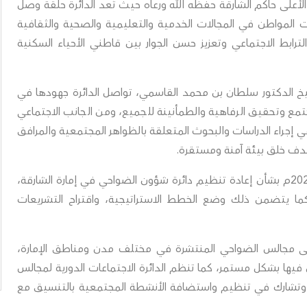
على حاكم الشارقة حفظه الله ورعاه حيث تُعد الدائرة حلقة وصل
المواطن في المجالات الخدمية والتعليمية والصحية والثقافية
رابط الاجتماعي وتعزيز حسن الجوار بين قاطني الأحياء السكنية
يخ الدكتور سلطان بن محمد القاسمي، تواصل الدائرة جهودها في
مع وتحقيق الرفاهية والطمأنينة للجميع، ومن الجانب الاجتماعي
في إجراء الدراسات والبحوث المتعلقة بالظواهر المجتمعية والمرافق
بهدف خلق بيئة آمنة ومستقرة.
كما تعمل الدائرة وفقًا للمرسوم بقانون رقم (5) لسنة 2023م بشأن إعادة تنظيم دائرة شؤون الضواحي في إمارة الشارقة،
ما يتضمن ذلك وضع الخطط الاستراتيجية، واقتراح التشريعات
على مجالس الضواحي المنتشرة في مختلف مدن ومناطق الإمارة،
فيها بشكل مستمر، كما تنظم الدائرة الاجتماعات الدورية لمجالس
ة، وتشارك في تنظيم واستضافة الأنشطة المجتمعية بالتنسيق مع