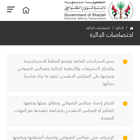
الدائرة
اختصاصات الدائرة
اختصاصات الدائرة
رسم السيـاسات العـامة ووضع الخطط الاستراتيجيـة
واقتراح التشريعات والأنظمة للدائرة ومجالس الضواحي
وعرضها على المجلس التنفيذي ليقرر ما يراه مناسباً
بشأنها.
اقتراح إنشاء مجالس الضواحي ونطاق عملها ورفعهـا
للحاكم أو المجلس التنفيــذي،ومتابعة تنفيذها مع الجهات
المعنية.
الإشراف عـلى مجالس الضواحي واعتماد أنشطتها وبرامجها