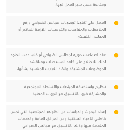
ومتابعة حسن سير العمل فيها.
العـمـــل على تنفـيــذ توصيـــات مجالس الضواحي ورفع
الملاحظات والمقترحات والتوصيــات اللازمــة للحـاكم أو
المجلس التنفيذي.
عقد اجتماعات دورية لمجالس الضواحي أو كلما دعت الحاجة
لذلك للاطلاع على كافة المستجدات ومناقشة
الموضوعات المشتركة واتخاذ القرارات المناسبة بشأنها.
تنظيم واستضافة المبادرات والأنشطة المجتمعية
والمشاركة فيها بالتنسيق مع الجهات المعنية.
إعداد البحوث والدراسات عن الظواهر المجتمعية التي تمس
قاطني الأحياء السكنية وعن المرافق العامة والخدمات
المقدمة فيها وذلك بالتنسيق مع مجالس الضواحي