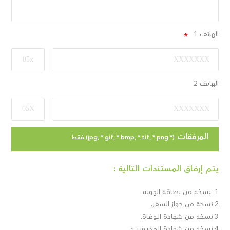
الهاتف 1
الهاتف 2
المرفقات
(*.jpg, *.gif, *.bmp, *.tif, *.png) فقط
يـتــم إرفــاق المـسـتـنـدات الـتـالـية :
1. نسخة من بطاقة الهوية.
2.نسخة من جواز السفر.
3.نسخة من شهادة الـوفـاة.
4.نسخة من شهادة الـمـديـونـيـــة.