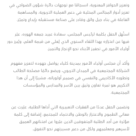
وتعزيز الحوافز المعنوية، انسجامًا مع توجهات دائرة شؤون الضواحي في
تعزيز أدوار المجالس المحلية في دعم العملية التربوية، والمساهمة
الفاعلة في بناء جيل واثق وقادر على صناعة مستقبله بإبداع وتميّز.
استُهل الحفل بكلمة لرئيس المجلس، سعادة عبيد جمعه الهوره، عبّر
فيها عن اعتزازه بهذا اللقاء السنوي الذي يُعلي من قيمة العلم، ويُبرز دور
أولياء الأمور في تحفيز الأبناء نحو الإنجاز والتميز.
وأكد أن مجلس أولياء الأمور بمدينة كلباء يواصل جهوده لتعزيز مفهوم
الشراكة المجتمعية في الميدان التربوي، ويضع دائمًا مصلحة الطالب
وتطوره الأكاديمي والنفسي في صميم أولوياته، مشيرًا إلى أن هذا
التكريم هو ثمرة تعاون وثيق بين الأسر والمدارس والمؤسسات
المجتمعية.
وتضمن الحفل عددًا من الفقرات التعبيرية التي أداها الطلبة، عبّرت عن
معاني الطموح والاعتزاز بالوطن والانتماء للمجتمع، إضافة إلى كلمة
مؤثرة من أحد الطلبة المتفوقين الذين عبّروا عن امتنانهم العميق
لأسرهم ومعلميهم ولكل من دعم مسيرتهم نحو التفوق.